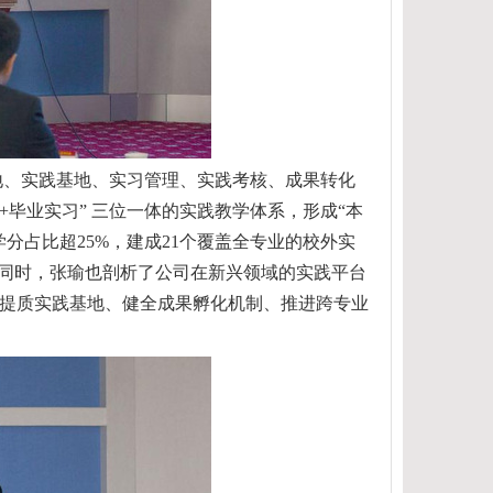
地
、实践基地、实习管理、实践考核、成果转化
+
毕业实习
”
三位一体
的实践
教学体系，形成
“
本
学分占比超
25%
，建成
21
个
覆盖全专业的
校外实
同时
，张瑜也
剖析
了公司在
新兴领域
的
实践平台
提质实践基地、健全成果孵化机制
、
推进跨专业