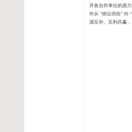
开各合作单位的鼎力
作从
“
岗位供给
”
向
“
源互补、互利共赢，