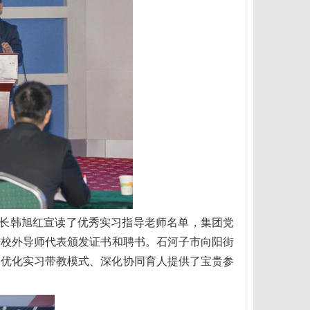
长韩旭红宣读
了
优秀实习指导老师名单，
集团
党
任校外导师代表颁发
证书和
聘书。石河子市向阳街
司优化实习带教模式、深化协同育人提供了宝贵参