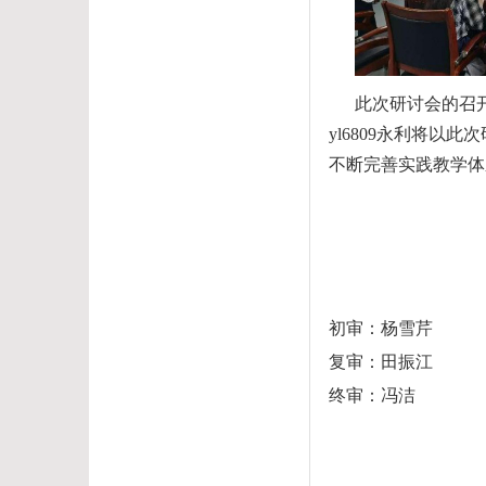
此次研讨会的召开
yl6809永利将
不断完善实践教学体
初审：杨雪芹
复审：田振江
终审：冯洁