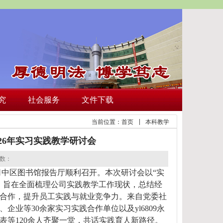
究
社会服务
文件下载
当前位置：
首页
本科教学
26年实习实践教学研讨会
数：
司中区图书馆
报告厅
顺利召开。本次研讨会以
“
实
，旨在全面梳理公司实践教学工作现状，总结经
合作，提升员工实践与就业竞争力。来自
党委社
、企业等
30
余家实习实践合作单位
以及
yl6809永
表
等
120
余人
齐聚一堂，共话实践育人新路径。