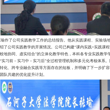
张瑜
作了公司
实践教学工作
的
总结
报告。他
从实践课程、实验场
绍
了公司实践教学的
开展情况。公司
已
构建
“
课内实践
+
实践课程
校地协同
、虚实结合
”
的立体化教学
特色，本科
各专业
实践教学
“实习前－
实习中－实习后
”
全过程管理机制和多元
化
考核体系。
转化、跨专业融合实践
等方面
存在的
短板，
并
明确
了
下一步扩容
团队共建的优化提升计划
。