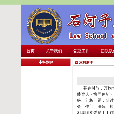
首页
关于我们
党建工作
团队队
本科教学
本科教学
暮春时节，万物
践育人・协同创新・
验、剖析问题，研讨
会工作部、
法院、检
利集团党委员工工作