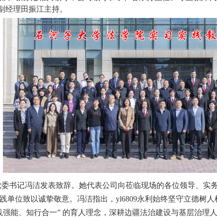
永利副经理田振江主持。
党委书记冯洁发表致辞。她代表公司向莅临现场的各位领导、实
践单位致以诚挚敬意。冯洁指出，yl6809永利始终坚守立德树
践强能、知行合一
”
的育人理念，深耕边疆法治建设与基层治理