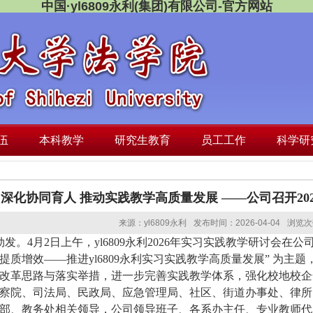
中国·yl6809永利(集团)有限公司-官方网站
伍
本科教学
研究生教育
员工工作
科学研
深化协同育人 推动实践教学高质量发展 ——公司召开20
来源：yl6809永利
发布时间：2026-04-04
浏览次
勃发。
4
月
2
日
上午
，yl6809永利
2026
年实习实践教学研讨会在公
提质增效
——
推进yl6809永利实习实践教学高质量发展
”
为主题
改革思路与落实举措，进一步完善实践教学体系，强化校地校企
察院、司法局、民政局、
应急管理局、社区、
街道办事处、律所
部
、
教务处相关领导，公司领导班子、各系办主任、专业教师代