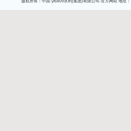
版权所有：中国·yl6809永利(集团)有限公司-官方网站 地址：新