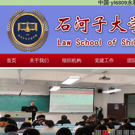
中国·yl680
首页
关于我们
组织机构
党建工作
团
1
2
3
4
5
6