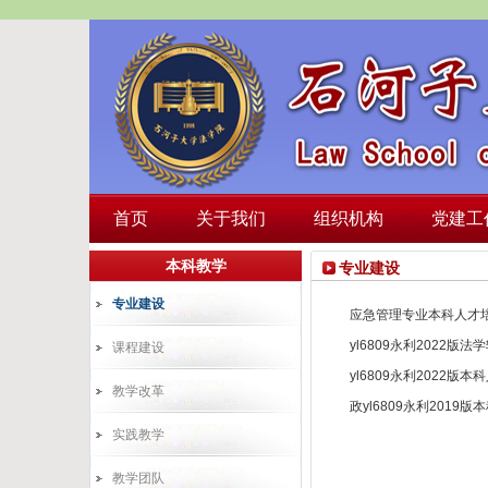
首页
关于我们
组织机构
党建工
本科教学
专业建设
专业建设
应急管理专业本科人才培
yl6809永利2022
课程建设
yl6809永利2022版
教学改革
政yl6809永利2019
实践教学
教学团队