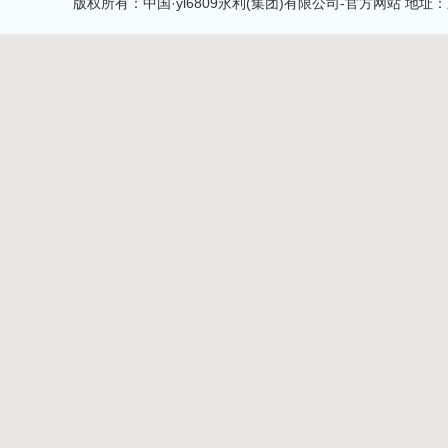
版权所有：中国·yl6809永利(集团)有限公司-官方网站 地址：新